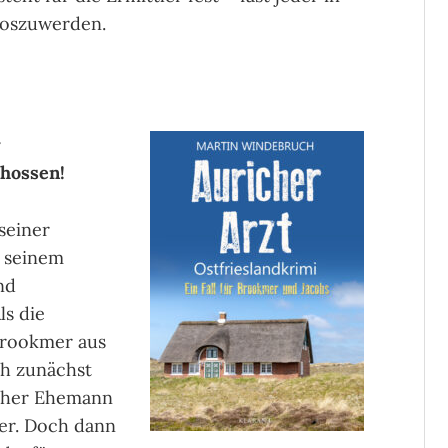
loszuwerden.
r
hossen!
seiner
n seinem
nd
ls die
Brookmer aus
ch zunächst
icher Ehemann
ber. Doch dann