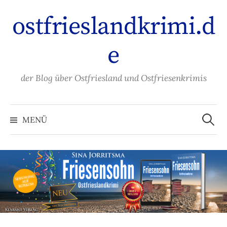
Zum
ostfrieslandkrimi.d
Inhalt
überspringen
e
der Blog über Ostfriesland und Ostfriesenkrimis
Suche
nach:
MENÜ