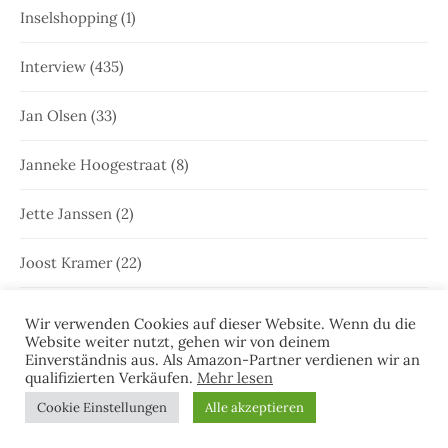
Inselshopping
(1)
Interview
(435)
Jan Olsen
(33)
Janneke Hoogestraat
(8)
Jette Janssen
(2)
Joost Kramer
(22)
Juist
(35)
Wir verwenden Cookies auf dieser Website. Wenn du die
Website weiter nutzt, gehen wir von deinem
Einverständnis aus. Als Amazon-Partner verdienen wir an
Juist
(46)
qualifizierten Verkäufen.
Mehr lesen
Cookie Einstellungen
Alle akzeptieren
Julia Brunjes
(170)