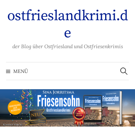
Zum
ostfrieslandkrimi.d
Inhalt
überspringen
e
der Blog über Ostfriesland und Ostfriesenkrimis
Suche
nach:
MENÜ