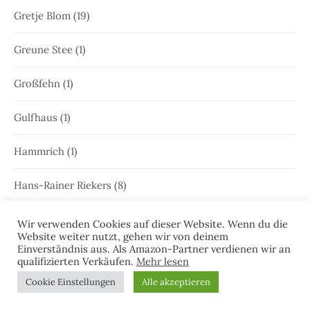
Gretje Blom
(19)
Greune Stee
(1)
Großfehn
(1)
Gulfhaus
(1)
Hammrich
(1)
Hans-Rainer Riekers
(8)
Harlesiel
(9)
Wir verwenden Cookies auf dieser Website. Wenn du die
Website weiter nutzt, gehen wir von deinem
Einverständnis aus. Als Amazon-Partner verdienen wir an
Hauke Holjansen
(5)
qualifizierten Verkäufen.
Mehr lesen
Cookie Einstellungen
Alle akzeptieren
Hedda Böttcher
(23)