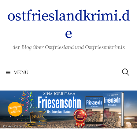
Zum
ostfrieslandkrimi.d
Inhalt
überspringen
e
der Blog über Ostfriesland und Ostfriesenkrimis
Suche
nach:
MENÜ