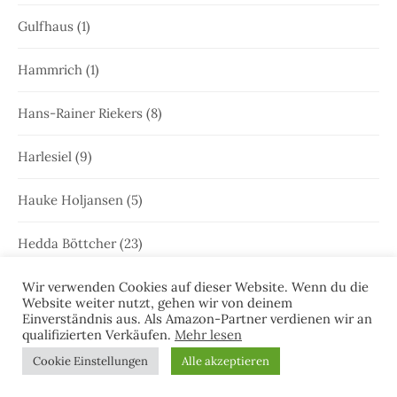
Gulfhaus
(1)
Hammrich
(1)
Hans-Rainer Riekers
(8)
Harlesiel
(9)
Hauke Holjansen
(5)
Hedda Böttcher
(23)
Henriette Honig
(12)
Wir verwenden Cookies auf dieser Website. Wenn du die
Website weiter nutzt, gehen wir von deinem
Einverständnis aus. Als Amazon-Partner verdienen wir an
Heringstage
(1)
qualifizierten Verkäufen.
Mehr lesen
Cookie Einstellungen
Alle akzeptieren
Hooksiel
(1)