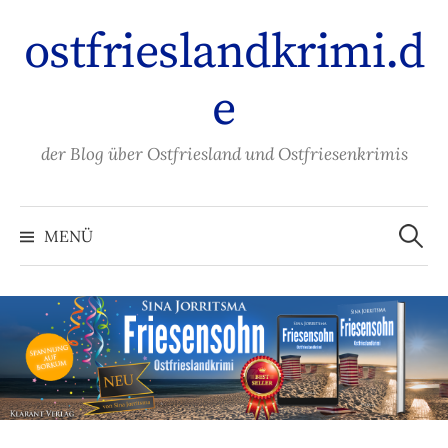
Zum
ostfrieslandkrimi.d
Inhalt
überspringen
e
der Blog über Ostfriesland und Ostfriesenkrimis
Suche
nach:
MENÜ