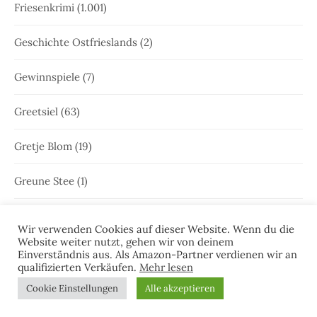
Friesenkrimi
(1.001)
Geschichte Ostfrieslands
(2)
Gewinnspiele
(7)
Greetsiel
(63)
Gretje Blom
(19)
Greune Stee
(1)
Großfehn
(1)
Wir verwenden Cookies auf dieser Website. Wenn du die
Website weiter nutzt, gehen wir von deinem
Gulfhaus
(1)
Einverständnis aus. Als Amazon-Partner verdienen wir an
qualifizierten Verkäufen.
Mehr lesen
Hammrich
(1)
Cookie Einstellungen
Alle akzeptieren