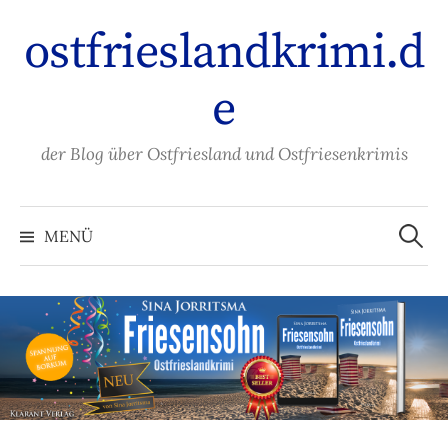
Zum
ostfrieslandkrimi.d
Inhalt
überspringen
e
der Blog über Ostfriesland und Ostfriesenkrimis
Suche
nach:
MENÜ