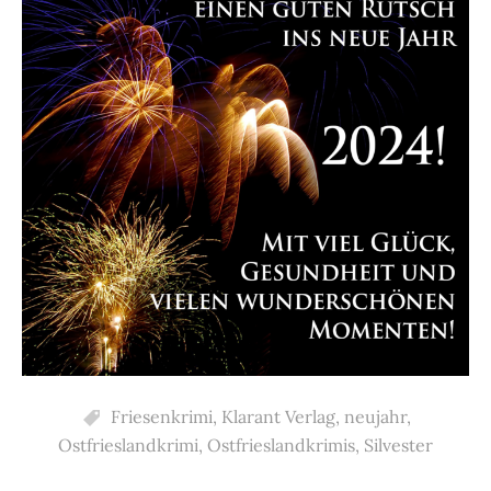
Friesenkrimi
,
Klarant Verlag
,
neujahr
,
Ostfrieslandkrimi
,
Ostfrieslandkrimis
,
Silvester