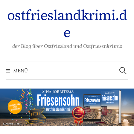
Zum
ostfrieslandkrimi.d
Inhalt
überspringen
e
der Blog über Ostfriesland und Ostfriesenkrimis
Suche
nach:
MENÜ