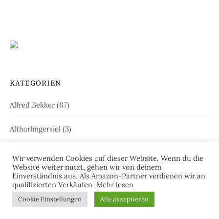
KATEGORIEN
Alfred Bekker
(67)
Altharlingersiel
(3)
Amdorf
(3)
Wir verwenden Cookies auf dieser Website. Wenn du die
Website weiter nutzt, gehen wir von deinem
Einverständnis aus. Als Amazon-Partner verdienen wir an
André Wegmann
(5)
qualifizierten Verkäufen.
Mehr lesen
Cookie Einstellungen
Alle akzeptieren
Andrea Klier
(33)