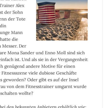
Trainer Alex
st der Sohn
enn der Tote
din
 junge Mann
hatte die
n Messer. Der
ssare Mona Sander und Enno Moll sind sich
einfach ist. Und als sie in der Vergangenheit
ich genügend andere Motive für einen
r Fitnessszene viele dubiose Geschäfte
 geworden? Oder gibt es auf der Insel
au von dem Fitnesstrainer umgarnt wurde
schalten wollte?
 bei den bekannten Anbietern erhältlich wie: