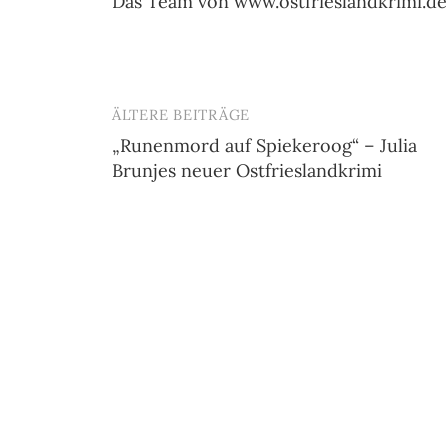
Das Team von www.ostfrieslandkrimi.de
ÄLTERE BEITRÄGE
Beitragsnavigation
„Runenmord auf Spiekeroog“ – Julia
Brunjes neuer Ostfrieslandkrimi