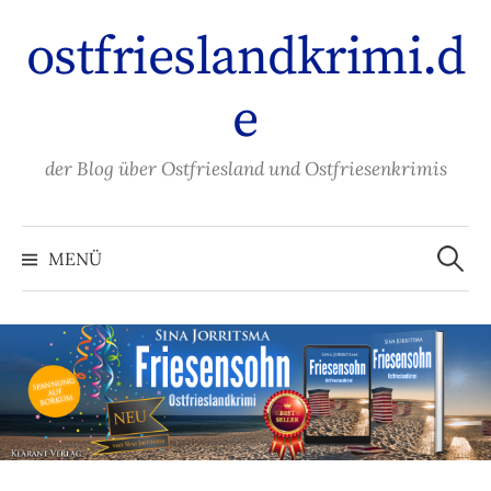
Zum
ostfrieslandkrimi.d
Inhalt
überspringen
e
der Blog über Ostfriesland und Ostfriesenkrimis
Suche
nach:
MENÜ