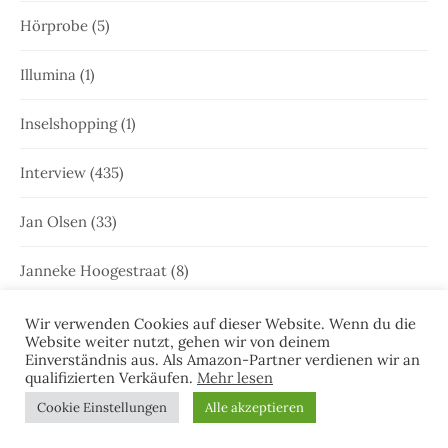
Hörprobe
(5)
Illumina
(1)
Inselshopping
(1)
Interview
(435)
Jan Olsen
(33)
Janneke Hoogestraat
(8)
Jette Janssen
(2)
Wir verwenden Cookies auf dieser Website. Wenn du die
Website weiter nutzt, gehen wir von deinem
Einverständnis aus. Als Amazon-Partner verdienen wir an
Joost Kramer
(22)
qualifizierten Verkäufen.
Mehr lesen
Cookie Einstellungen
Alle akzeptieren
Juist
(35)