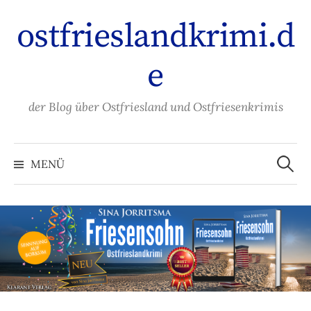
Zum
ostfrieslandkrimi.d
Inhalt
überspringen
e
der Blog über Ostfriesland und Ostfriesenkrimis
Suche
nach:
MENÜ