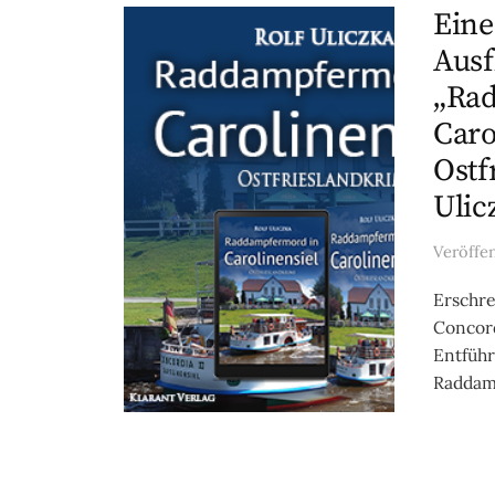
Eine
Ausf
„Ra
Caro
Ostf
Ulic
Veröffe
Erschre
Concord
Entführ
Raddamp