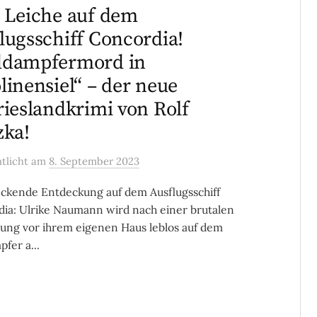
 Leiche auf dem
lugsschiff Concordia!
ddampfermord in
linensiel“ – der neue
rieslandkrimi von Rolf
zka!
ntlicht
am
8. September 2023
ckende Entdeckung auf dem Ausflugsschiff
ia: Ulrike Naumann wird nach einer brutalen
ung vor ihrem eigenen Haus leblos auf dem
fer a...