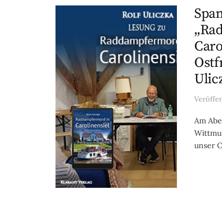
Span
„Ra
Caro
Ostf
Ulic
Veröffe
Am Aben
Wittmun
unser O