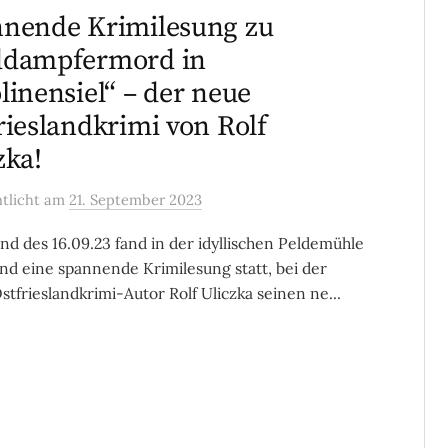
nende Krimilesung zu
ddampfermord in
linensiel“ – der neue
rieslandkrimi von Rolf
zka!
ntlicht
am
21. September 2023
d des 16.09.23 fand in der idyllischen Peldemühle
d eine spannende Krimilesung statt, bei der
stfrieslandkrimi-Autor Rolf Uliczka seinen ne...