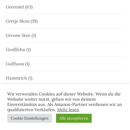
Greetsiel
(63)
Gretje Blom
(19)
Greune Stee
(1)
Großfehn
(1)
Gulfhaus
(1)
Hammrich
(1)
Hans-Rainer Riekers
(8)
Wir verwenden Cookies auf dieser Website. Wenn du die
Website weiter nutzt, gehen wir von deinem
Einverständnis aus. Als Amazon-Partner verdienen wir an
Harlesiel
(9)
qualifizierten Verkäufen.
Mehr lesen
Cookie Einstellungen
Alle akzeptieren
Hauke Holjansen
(5)