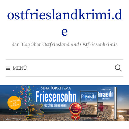
Zum
ostfrieslandkrimi.d
Inhalt
überspringen
e
der Blog über Ostfriesland und Ostfriesenkrimis
Suche
nach:
MENÜ