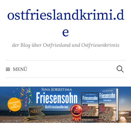
Zum
ostfrieslandkrimi.d
Inhalt
überspringen
e
der Blog über Ostfriesland und Ostfriesenkrimis
Suche
nach:
MENÜ