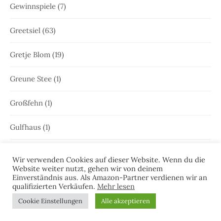
Gewinnspiele
(7)
Greetsiel
(63)
Gretje Blom
(19)
Greune Stee
(1)
Großfehn
(1)
Gulfhaus
(1)
Hammrich
(1)
Wir verwenden Cookies auf dieser Website. Wenn du die
Website weiter nutzt, gehen wir von deinem
Hans-Rainer Riekers
(8)
Einverständnis aus. Als Amazon-Partner verdienen wir an
qualifizierten Verkäufen.
Mehr lesen
Harlesiel
(9)
Cookie Einstellungen
Alle akzeptieren