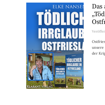
Das 
„Töd
Ostf
Veröffe
Ostfrie
unsere 
der Kri