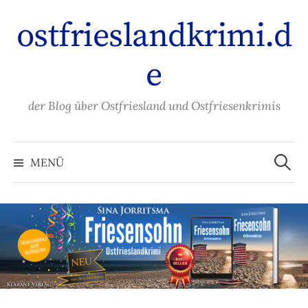
Zum
ostfrieslandkrimi.d
Inhalt
überspringen
e
der Blog über Ostfriesland und Ostfriesenkrimis
Suche
nach:
MENÜ