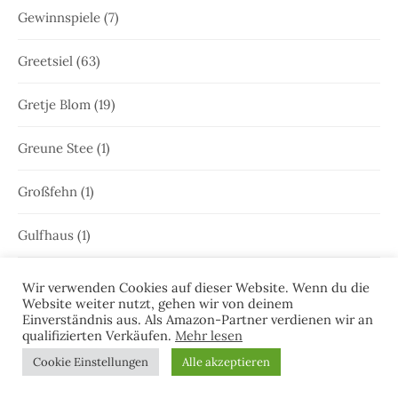
Gewinnspiele
(7)
Greetsiel
(63)
Gretje Blom
(19)
Greune Stee
(1)
Großfehn
(1)
Gulfhaus
(1)
Hammrich
(1)
Wir verwenden Cookies auf dieser Website. Wenn du die
Website weiter nutzt, gehen wir von deinem
Einverständnis aus. Als Amazon-Partner verdienen wir an
Hans-Rainer Riekers
(8)
qualifizierten Verkäufen.
Mehr lesen
Cookie Einstellungen
Alle akzeptieren
Harlesiel
(9)