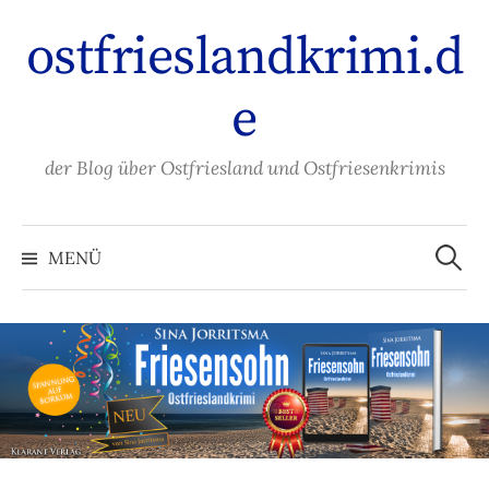
Zum
ostfrieslandkrimi.d
Inhalt
überspringen
e
der Blog über Ostfriesland und Ostfriesenkrimis
Suche
nach:
MENÜ