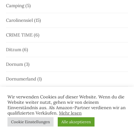
Camping
(5)
Carolinensiel
(15)
CRIME TIME
(6)
Ditzum
(6)
Dornum
(3)
Dornumerland
(1)
Dornumersiel
(4)
Wir verwenden Cookies auf dieser Website. Wenn du die
Website weiter nutzt, gehen wir von deinem
Einverständnis aus. Als Amazon-Partner verdienen wir an
Dörte Jensen
(61)
qualifizierten Verkäufen.
Mehr lesen
Cookie Einstellungen
Alle akzeptieren
Dr. Josefine Brenner
(21)