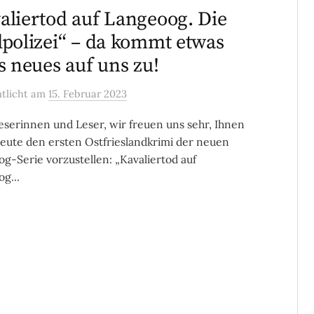
aliertod auf Langeoog. Die
lpolizei“ – da kommt etwas
es neues auf uns zu!
ntlicht
am
15. Februar 2023
eserinnen und Leser, wir freuen uns sehr, Ihnen
eute den ersten Ostfrieslandkrimi der neuen
g-Serie vorzustellen: „Kavaliertod auf
g...