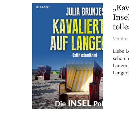
„Kav
Inse
toll
Veröffe
Liebe L
schon h
Langeoo
Langeoo