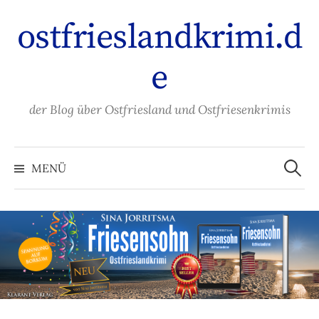
Zum
ostfrieslandkrimi.d
Inhalt
überspringen
e
der Blog über Ostfriesland und Ostfriesenkrimis
Suche
nach:
MENÜ