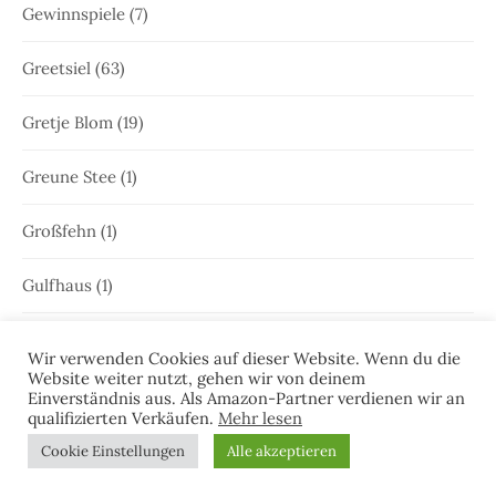
Gewinnspiele
(7)
Greetsiel
(63)
Gretje Blom
(19)
Greune Stee
(1)
Großfehn
(1)
Gulfhaus
(1)
Hammrich
(1)
Wir verwenden Cookies auf dieser Website. Wenn du die
Website weiter nutzt, gehen wir von deinem
Hans-Rainer Riekers
(8)
Einverständnis aus. Als Amazon-Partner verdienen wir an
qualifizierten Verkäufen.
Mehr lesen
Harlesiel
(9)
Cookie Einstellungen
Alle akzeptieren