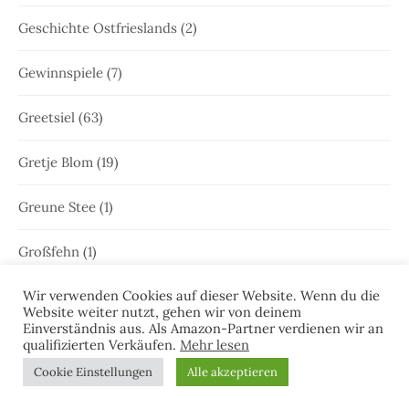
Geschichte Ostfrieslands
(2)
Gewinnspiele
(7)
Greetsiel
(63)
Gretje Blom
(19)
Greune Stee
(1)
Großfehn
(1)
Wir verwenden Cookies auf dieser Website. Wenn du die
Gulfhaus
(1)
Website weiter nutzt, gehen wir von deinem
Einverständnis aus. Als Amazon-Partner verdienen wir an
Hammrich
(1)
qualifizierten Verkäufen.
Mehr lesen
Cookie Einstellungen
Alle akzeptieren
Hans-Rainer Riekers
(8)