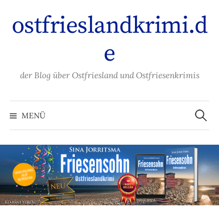
Zum
ostfrieslandkrimi.d
Inhalt
überspringen
e
der Blog über Ostfriesland und Ostfriesenkrimis
Suche
nach:
MENÜ