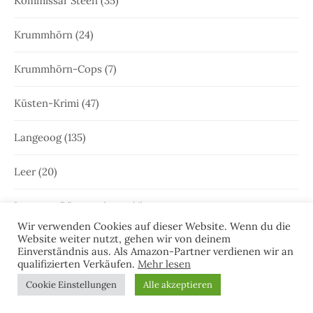
Kommissar Steen
(35)
Krummhörn
(24)
Krummhörn-Cops
(7)
Küsten-Krimi
(47)
Langeoog
(135)
Leer
(20)
Leeraner Bürgerzeitung
(4)
Wir verwenden Cookies auf dieser Website. Wenn du die
Website weiter nutzt, gehen wir von deinem
Leseprobe
(51)
Einverständnis aus. Als Amazon-Partner verdienen wir an
qualifizierten Verkäufen.
Mehr lesen
Lesermeinungen
(1)
Cookie Einstellungen
Alle akzeptieren
Lesungen
(47)