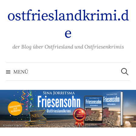
Zum
ostfrieslandkrimi.d
Inhalt
überspringen
e
der Blog über Ostfriesland und Ostfriesenkrimis
Suche
nach:
MENÜ