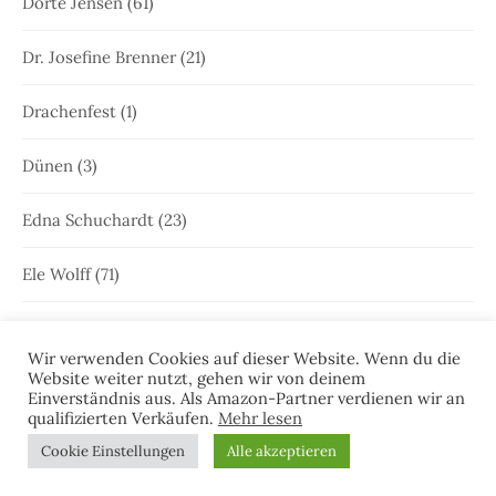
Dörte Jensen
(61)
Dr. Josefine Brenner
(21)
Drachenfest
(1)
Dünen
(3)
Edna Schuchardt
(23)
Ele Wolff
(71)
Elke Bergsma
(1)
Wir verwenden Cookies auf dieser Website. Wenn du die
Website weiter nutzt, gehen wir von deinem
Elke Nansen
(54)
Einverständnis aus. Als Amazon-Partner verdienen wir an
qualifizierten Verkäufen.
Mehr lesen
Emden
(64)
Cookie Einstellungen
Alle akzeptieren
Femke Peters
(4)