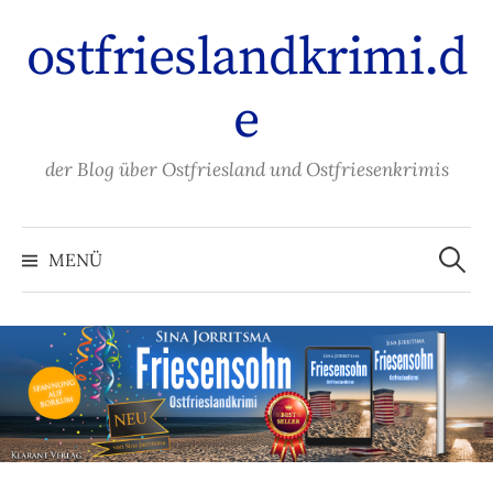
Zum
ostfrieslandkrimi.d
Inhalt
überspringen
e
der Blog über Ostfriesland und Ostfriesenkrimis
Suche
nach:
MENÜ