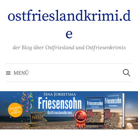
Zum
ostfrieslandkrimi.d
Inhalt
überspringen
e
der Blog über Ostfriesland und Ostfriesenkrimis
Suche
nach:
MENÜ