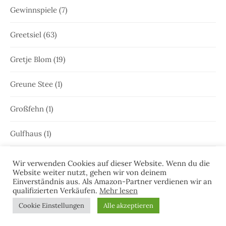
Gewinnspiele
(7)
Greetsiel
(63)
Gretje Blom
(19)
Greune Stee
(1)
Großfehn
(1)
Gulfhaus
(1)
Hammrich
(1)
Wir verwenden Cookies auf dieser Website. Wenn du die
Website weiter nutzt, gehen wir von deinem
Einverständnis aus. Als Amazon-Partner verdienen wir an
Hans-Rainer Riekers
(8)
qualifizierten Verkäufen.
Mehr lesen
Cookie Einstellungen
Alle akzeptieren
Harlesiel
(9)