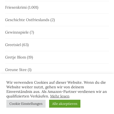
Friesenkrimi
(1.001)
Geschichte Ostfrieslands
(2)
Gewinnspiele
(7)
Greetsiel
(63)
Gretje Blom
(19)
Greune Stee
(1)
Großfehn
(1)
Wir verwenden Cookies auf dieser Website. Wenn du die
Website weiter nutzt, gehen wir von deinem
Einverständnis aus. Als Amazon-Partner verdienen wir an
Gulfhaus
(1)
qualifizierten Verkäufen.
Mehr lesen
Cookie Einstellungen
Alle akzeptieren
Hammrich
(1)