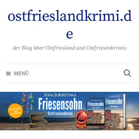
Zum
ostfrieslandkrimi.d
Inhalt
überspringen
e
der Blog über Ostfriesland und Ostfriesenkrimis
Suche
nach:
MENÜ