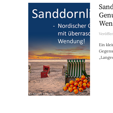
Sand
Genu
Wen
Veröffe
Ein kle
Gegens
„Langeo