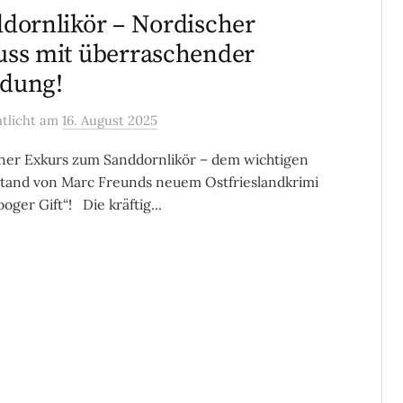
dornlikör – Nordischer
ss mit überraschender
dung!
ntlicht
am
16. August 2025
iner Exkurs zum Sanddornlikör – dem wichtigen
tand von Marc Freunds neuem Ostfrieslandkrimi
oger Gift“! Die kräftig...