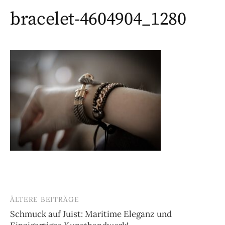
bracelet-4604904_1280
ÄLTERE BEITRÄGE
Beitragsnavigation
Schmuck auf Juist: Maritime Eleganz und