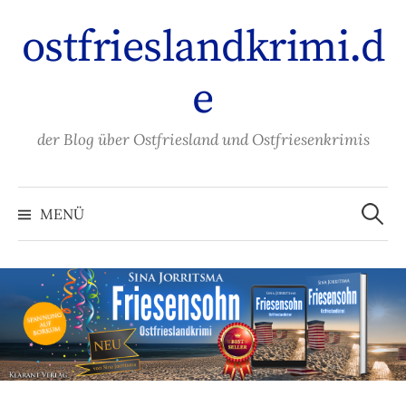
Zum
ostfrieslandkrimi.d
Inhalt
überspringen
e
der Blog über Ostfriesland und Ostfriesenkrimis
Suche
nach:
MENÜ