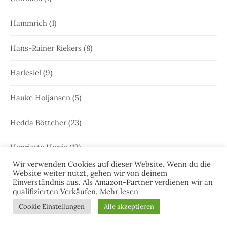
Hammrich
(1)
Hans-Rainer Riekers
(8)
Harlesiel
(9)
Hauke Holjansen
(5)
Hedda Böttcher
(23)
Henriette Honig
(12)
Wir verwenden Cookies auf dieser Website. Wenn du die
Heringstage
(1)
Website weiter nutzt, gehen wir von deinem
Einverständnis aus. Als Amazon-Partner verdienen wir an
qualifizierten Verkäufen.
Mehr lesen
Hooksiel
(1)
Cookie Einstellungen
Alle akzeptieren
Hörprobe
(5)