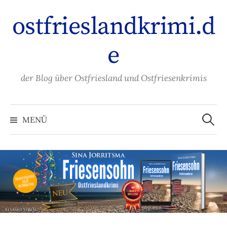
Zum
ostfrieslandkrimi.d
Inhalt
überspringen
e
der Blog über Ostfriesland und Ostfriesenkrimis
Suche
nach:
MENÜ