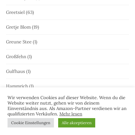
Greetsiel
(63)
Gretje Blom
(19)
Greune Stee
(1)
Großfehn
(1)
Gulfhaus
(1)
Hammrich
(1)
Wir verwenden Cookies auf dieser Website. Wenn du die
Hans-Rainer Riekers
(8)
Website weiter nutzt, gehen wir von deinem
Einverständnis aus. Als Amazon-Partner verdienen wir an
qualifizierten Verkäufen.
Mehr lesen
Harlesiel
(9)
Cookie Einstellungen
Alle akzeptieren
Hauke Holjansen
(5)