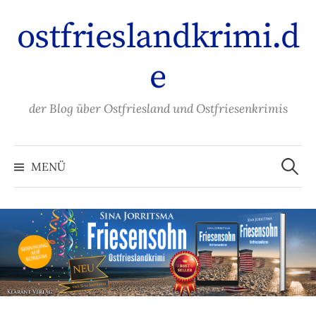
Zum
ostfrieslandkrimi.d
Inhalt
überspringen
e
der Blog über Ostfriesland und Ostfriesenkrimis
Suche
nach:
MENÜ