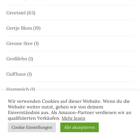
Greetsiel
(63)
Gretje Blom
(19)
Greune Stee
(1)
Großfehn
(1)
Gulfhaus
(1)
Hammrich
(1)
Wir verwenden Cookies auf dieser Website. Wenn du die
Hans-Rainer Riekers
(8)
Website weiter nutzt, gehen wir von deinem
Einverständnis aus. Als Amazon-Partner verdienen wir an
qualifizierten Verkäufen.
Mehr lesen
Harlesiel
(9)
Cookie Einstellungen
Alle akzeptieren
Hauke Holjansen
(5)