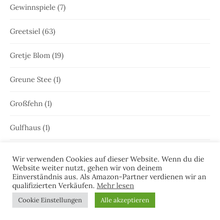
Gewinnspiele
(7)
Greetsiel
(63)
Gretje Blom
(19)
Greune Stee
(1)
Großfehn
(1)
Gulfhaus
(1)
Hammrich
(1)
Wir verwenden Cookies auf dieser Website. Wenn du die
Website weiter nutzt, gehen wir von deinem
Hans-Rainer Riekers
(8)
Einverständnis aus. Als Amazon-Partner verdienen wir an
qualifizierten Verkäufen.
Mehr lesen
Harlesiel
(9)
Cookie Einstellungen
Alle akzeptieren