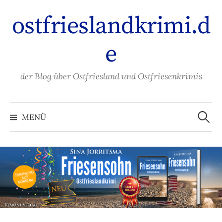
Zum
ostfrieslandkrimi.d
Inhalt
überspringen
e
der Blog über Ostfriesland und Ostfriesenkrimis
Suche
nach:
MENÜ