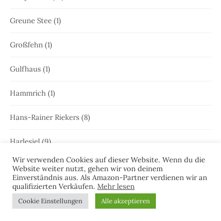
Greune Stee
(1)
Großfehn
(1)
Gulfhaus
(1)
Hammrich
(1)
Hans-Rainer Riekers
(8)
Harlesiel
(9)
Wir verwenden Cookies auf dieser Website. Wenn du die
Hauke Holjansen
(5)
Website weiter nutzt, gehen wir von deinem
Einverständnis aus. Als Amazon-Partner verdienen wir an
qualifizierten Verkäufen.
Mehr lesen
Hedda Böttcher
(23)
Cookie Einstellungen
Alle akzeptieren
Henriette Honig
(12)