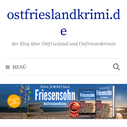
Zum
ostfrieslandkrimi.d
Inhalt
überspringen
e
der Blog über Ostfriesland und Ostfriesenkrimis
Suche
nach:
MENÜ