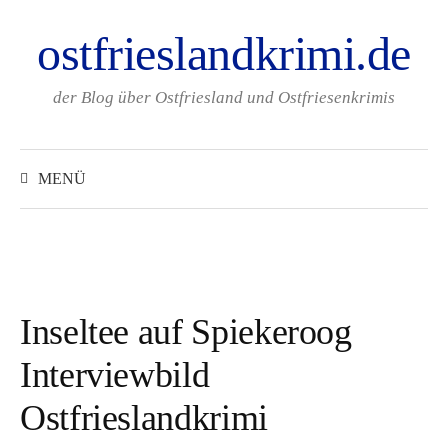
Zum
ostfrieslandkrimi.de
Inhalt
überspringen
der Blog über Ostfriesland und Ostfriesenkrimis
Suchen
nach:
MENÜ
Inseltee auf Spiekeroog
Interviewbild
Ostfrieslandkrimi