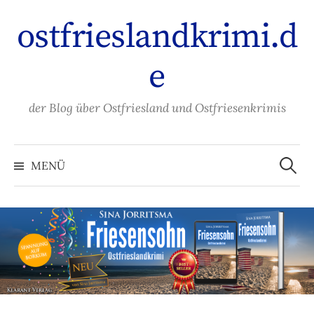
Zum
ostfrieslandkrimi.d
Inhalt
überspringen
e
der Blog über Ostfriesland und Ostfriesenkrimis
Suche
nach:
MENÜ