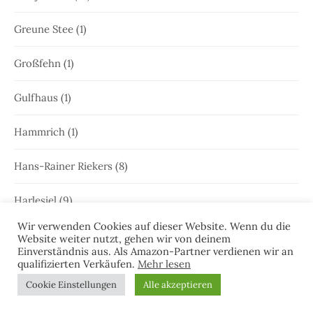
Greune Stee
(1)
Großfehn
(1)
Gulfhaus
(1)
Hammrich
(1)
Hans-Rainer Riekers
(8)
Harlesiel
(9)
Wir verwenden Cookies auf dieser Website. Wenn du die
Hauke Holjansen
(5)
Website weiter nutzt, gehen wir von deinem
Einverständnis aus. Als Amazon-Partner verdienen wir an
qualifizierten Verkäufen.
Mehr lesen
Hedda Böttcher
(23)
Cookie Einstellungen
Alle akzeptieren
Henriette Honig
(12)