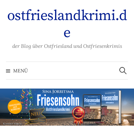
Zum
ostfrieslandkrimi.d
Inhalt
überspringen
e
der Blog über Ostfriesland und Ostfriesenkrimis
Suche
nach:
MENÜ