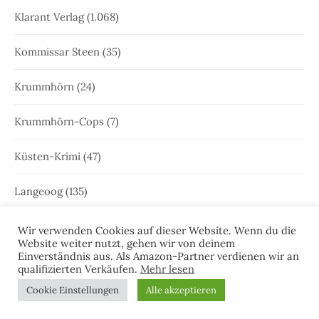
Klarant Verlag
(1.068)
Kommissar Steen
(35)
Krummhörn
(24)
Krummhörn-Cops
(7)
Küsten-Krimi
(47)
Langeoog
(135)
Leer
(20)
Wir verwenden Cookies auf dieser Website. Wenn du die
Website weiter nutzt, gehen wir von deinem
Einverständnis aus. Als Amazon-Partner verdienen wir an
Leeraner Bürgerzeitung
(4)
qualifizierten Verkäufen.
Mehr lesen
Cookie Einstellungen
Alle akzeptieren
Leseprobe
(51)