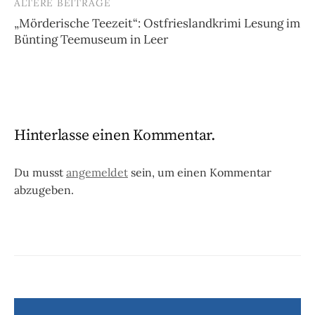
ÄLTERE BEITRÄGE
Beitragsnavigation
„Mörderische Teezeit“: Ostfrieslandkrimi Lesung im
Bünting Teemuseum in Leer
Hinterlasse einen Kommentar.
Du musst
angemeldet
sein, um einen Kommentar
abzugeben.