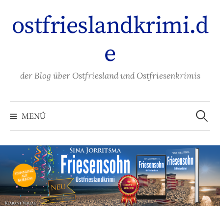
Zum
ostfrieslandkrimi.d
Inhalt
überspringen
e
der Blog über Ostfriesland und Ostfriesenkrimis
Suche
nach:
MENÜ