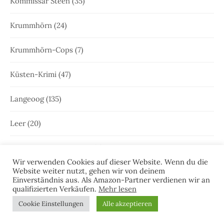
Kommissar Steen
(35)
Krummhörn
(24)
Krummhörn-Cops
(7)
Küsten-Krimi
(47)
Langeoog
(135)
Leer
(20)
Leeraner Bürgerzeitung
(4)
Wir verwenden Cookies auf dieser Website. Wenn du die
Website weiter nutzt, gehen wir von deinem
Leseprobe
(51)
Einverständnis aus. Als Amazon-Partner verdienen wir an
qualifizierten Verkäufen.
Mehr lesen
Lesermeinungen
(1)
Cookie Einstellungen
Alle akzeptieren
Lesungen
(47)