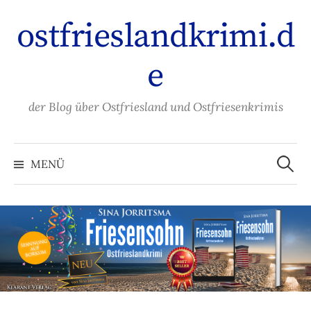
Zum
ostfrieslandkrimi.d
Inhalt
überspringen
e
der Blog über Ostfriesland und Ostfriesenkrimis
Suche
nach:
MENÜ