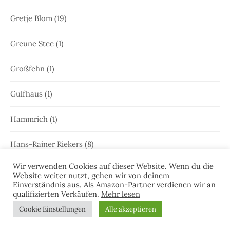
Gretje Blom
(19)
Greune Stee
(1)
Großfehn
(1)
Gulfhaus
(1)
Hammrich
(1)
Hans-Rainer Riekers
(8)
Wir verwenden Cookies auf dieser Website. Wenn du die
Harlesiel
(9)
Website weiter nutzt, gehen wir von deinem
Einverständnis aus. Als Amazon-Partner verdienen wir an
qualifizierten Verkäufen.
Mehr lesen
Hauke Holjansen
(5)
Cookie Einstellungen
Alle akzeptieren
Hedda Böttcher
(23)