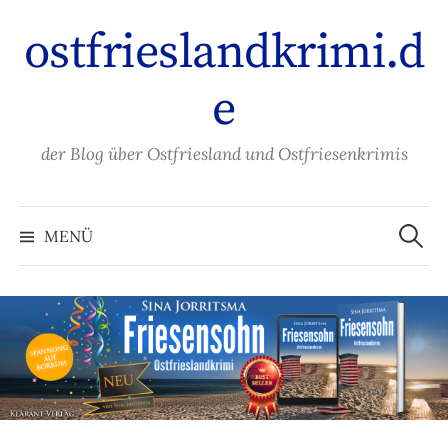
Zum
ostfrieslandkrimi.d
Inhalt
überspringen
e
der Blog über Ostfriesland und Ostfriesenkrimis
Suche
nach:
MENÜ