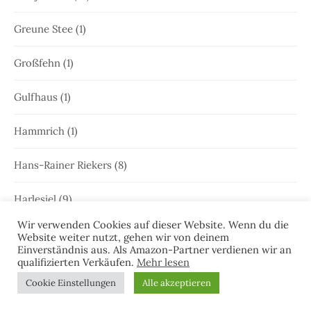
Greune Stee
(1)
Großfehn
(1)
Gulfhaus
(1)
Hammrich
(1)
Hans-Rainer Riekers
(8)
Harlesiel
(9)
Wir verwenden Cookies auf dieser Website. Wenn du die
Hauke Holjansen
(5)
Website weiter nutzt, gehen wir von deinem
Einverständnis aus. Als Amazon-Partner verdienen wir an
qualifizierten Verkäufen.
Mehr lesen
Hedda Böttcher
(23)
Cookie Einstellungen
Alle akzeptieren
Henriette Honig
(12)