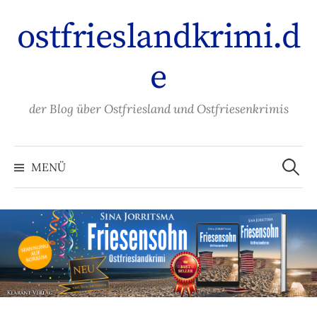
Zum
ostfrieslandkrimi.d
Inhalt
überspringen
e
der Blog über Ostfriesland und Ostfriesenkrimis
Suche
nach:
MENÜ