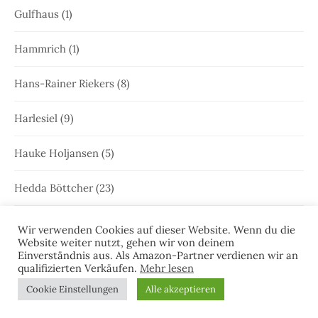
Gulfhaus
(1)
Hammrich
(1)
Hans-Rainer Riekers
(8)
Harlesiel
(9)
Hauke Holjansen
(5)
Hedda Böttcher
(23)
Henriette Honig
(12)
Wir verwenden Cookies auf dieser Website. Wenn du die
Website weiter nutzt, gehen wir von deinem
Einverständnis aus. Als Amazon-Partner verdienen wir an
Heringstage
(1)
qualifizierten Verkäufen.
Mehr lesen
Cookie Einstellungen
Alle akzeptieren
Hooksiel
(1)