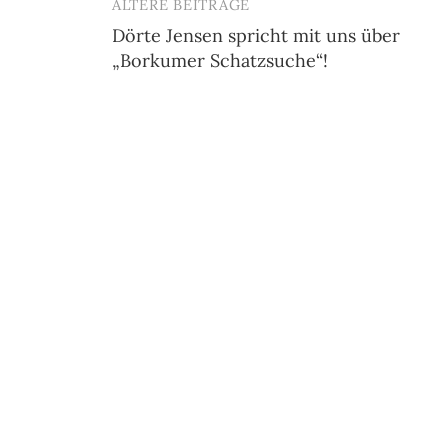
ÄLTERE BEITRÄGE
Beitragsnavigation
Dörte Jensen spricht mit uns über
„Borkumer Schatzsuche“!