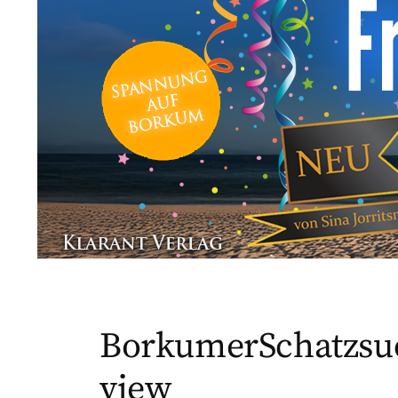
BorkumerSchatzsu
view