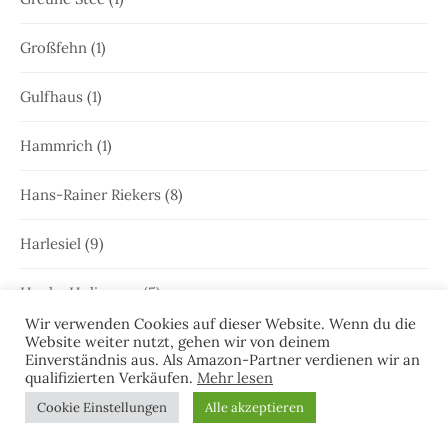
Großfehn
(1)
Gulfhaus
(1)
Hammrich
(1)
Hans-Rainer Riekers
(8)
Harlesiel
(9)
Hauke Holjansen
(5)
Wir verwenden Cookies auf dieser Website. Wenn du die
Hedda Böttcher
(23)
Website weiter nutzt, gehen wir von deinem
Einverständnis aus. Als Amazon-Partner verdienen wir an
qualifizierten Verkäufen.
Mehr lesen
Henriette Honig
(12)
Cookie Einstellungen
Alle akzeptieren
Heringstage
(1)