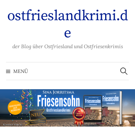
Zum
ostfrieslandkrimi.d
Inhalt
überspringen
e
der Blog über Ostfriesland und Ostfriesenkrimis
Suche
nach:
MENÜ