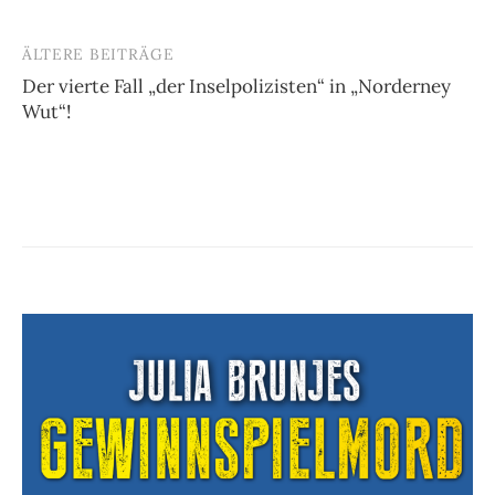
ÄLTERE BEITRÄGE
Beitragsnavigation
Der vierte Fall „der Inselpolizisten“ in „Norderney
Wut“!