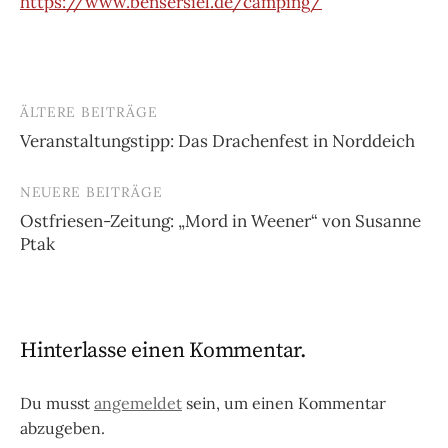
https://www.bensersiel.de/camping/
ÄLTERE BEITRÄGE
Beitragsnavigation
Veranstaltungstipp: Das Drachenfest in Norddeich
NEUERE BEITRÄGE
Ostfriesen-Zeitung: „Mord in Weener“ von Susanne
Ptak
Hinterlasse einen Kommentar.
Du musst
angemeldet
sein, um einen Kommentar
abzugeben.