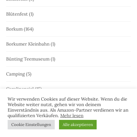
Blütenfest
(1)
Borkum
(164)
Borkumer Kleinbahn
(1)
Bünting Teemuseum
(1)
Camping
(5)
Carolinensiel
(15)
Wir verwenden Cookies auf dieser Website. Wenn du die
CRIME TIME
(6)
Website weiter nutzt, gehen wir von deinem
Einverständnis aus. Als Amazon-Partner verdienen wir an
qualifizierten Verkäufen.
Mehr lesen
Ditzum
(6)
Cookie Einstellungen
Alle akzeptieren
Dornum
(3)