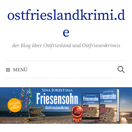
Zum
ostfrieslandkrimi.d
Inhalt
überspringen
e
der Blog über Ostfriesland und Ostfriesenkrimis
Suche
nach:
MENÜ