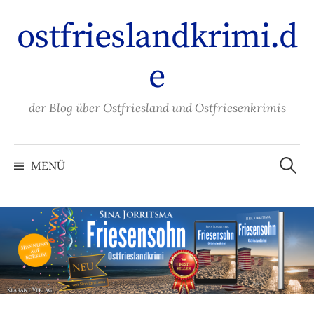
Zum
ostfrieslandkrimi.d
Inhalt
überspringen
e
der Blog über Ostfriesland und Ostfriesenkrimis
Suche
nach:
MENÜ