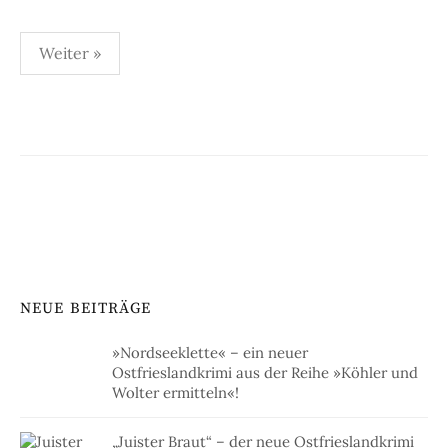
Seitennummerierung
Weiter »
der
Beiträge
NEUE BEITRÄGE
»Nordseeklette« – ein neuer
Ostfrieslandkrimi aus der Reihe »Köhler und
Wolter ermitteln«!
„Juister Braut“ – der neue Ostfrieslandkrimi