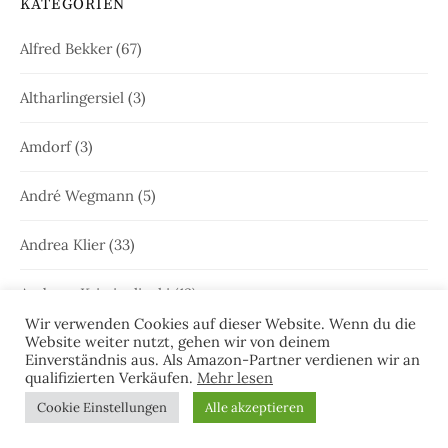
KATEGORIEN
Alfred Bekker
(67)
Altharlingersiel
(3)
Amdorf
(3)
André Wegmann
(5)
Andrea Klier
(33)
Andreas Kriminalinski
(13)
Wir verwenden Cookies auf dieser Website. Wenn du die
Website weiter nutzt, gehen wir von deinem
Aurich
(68)
Einverständnis aus. Als Amazon-Partner verdienen wir an
qualifizierten Verkäufen.
Mehr lesen
Baltrum
(7)
Cookie Einstellungen
Alle akzeptieren
Bensersiel
(5)