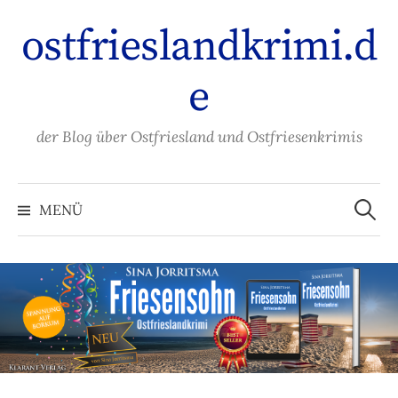
Zum
ostfrieslandkrimi.d
Inhalt
überspringen
e
der Blog über Ostfriesland und Ostfriesenkrimis
Suche
nach:
MENÜ