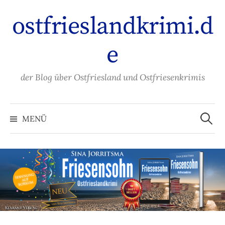
Zum
ostfrieslandkrimi.d
Inhalt
überspringen
e
der Blog über Ostfriesland und Ostfriesenkrimis
Suche
nach:
MENÜ