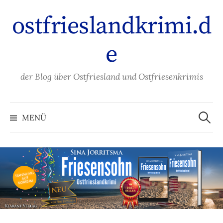
Zum
ostfrieslandkrimi.d
Inhalt
überspringen
e
der Blog über Ostfriesland und Ostfriesenkrimis
Suche
nach:
MENÜ