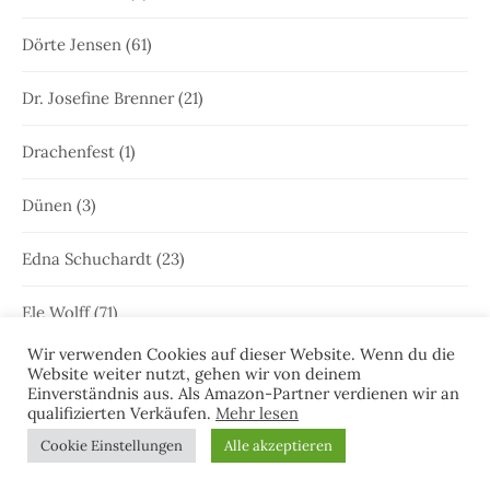
Dörte Jensen
(61)
Dr. Josefine Brenner
(21)
Drachenfest
(1)
Dünen
(3)
Edna Schuchardt
(23)
Ele Wolff
(71)
Wir verwenden Cookies auf dieser Website. Wenn du die
Elke Bergsma
(1)
Website weiter nutzt, gehen wir von deinem
Einverständnis aus. Als Amazon-Partner verdienen wir an
qualifizierten Verkäufen.
Mehr lesen
Elke Nansen
(54)
Cookie Einstellungen
Alle akzeptieren
Emden
(64)