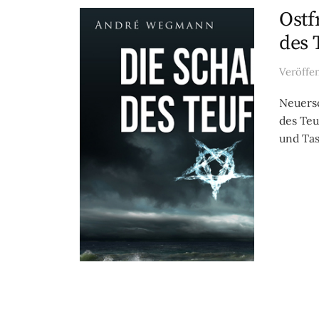
Ostf
des 
Veröffe
Neuersc
des Teu
und Tas