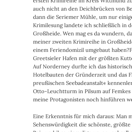
ersten Krimireihe im Kreis Wittmund z
auch nicht an den Deichbrücken von Be
dann die Seriemer Mühle, um nur einig
Krimilesung landete ich schließlich in
Großheide. Wen mag es da wundern, da
meiner zweiten Krimireihe in Großheid
einem Feriendomizil umgebaut haben?F
Greetsieler Hafen mit der größten Kutte
Auf Norderney durfte ich das historisc
Hotelbauten der Gründerzeit und das Fl
preußischen Seebadeanstalt« kennenler
Otto-Leuchtturm in Pilsum auf Femkes 
meine Protagonisten noch hinführen w
Eine Erkenntnis für mich daraus: Man m
Sehenswürdigkeit die schönste, größte o