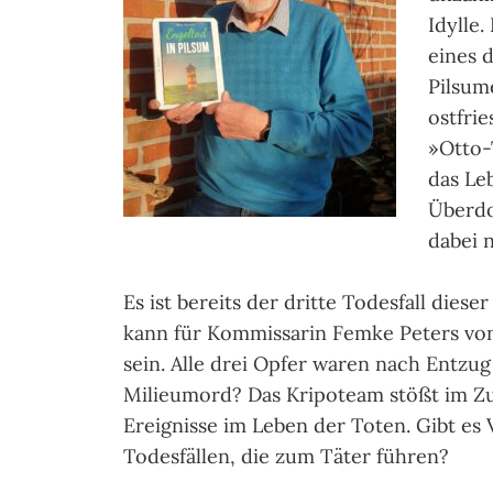
Idylle.
eines 
Pilsum
ostfri
»Otto-
das Le
Überdos
dabei 
Es ist bereits der dritte Todesfall dies
kann für Kommissarin Femke Peters von 
sein. Alle drei Opfer waren nach Entzug
Milieumord? Das Kripoteam stößt im Zu
Ereignisse im Leben der Toten. Gibt es
Todesfällen, die zum Täter führen?