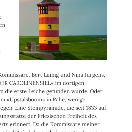
e
en
l
Kommissare, Bert Linnig und Nina Jürgens,
ÜDER CAROLINENSIEL« im dortigen
hm die erste Leiche gefunden wurde. Oder
um »Upstalsboom« in Rahe, wenige
gen. Eine Steinpyramide, die seit 1833 auf
ngsstätte der Friesischen Freiheit des
rts erinnert. Da die Kommissare meiner