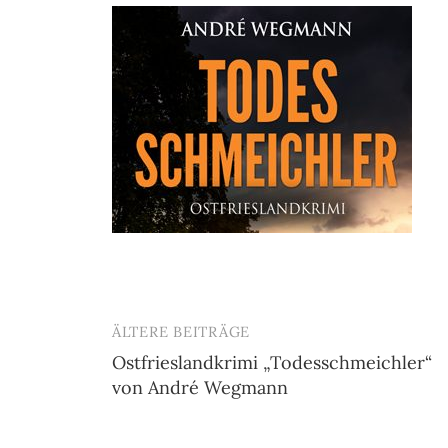
ÄLTERE BEITRÄGE
Beitragsnavigation
Ostfrieslandkrimi „Todesschmeichler“
von André Wegmann