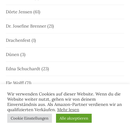
Dörte Jensen
(61)
Dr. Josefine Brenner
(21)
Drachenfest
(1)
Dünen
(3)
Edna Schuchardt
(23)
Ele Wolff
(71)
Wir verwenden Cookies auf dieser Website. Wenn du die
Elke Bergsma
(1)
Website weiter nutzt, gehen wir von deinem
Einverständnis aus. Als Amazon-Partner verdienen wir an
qualifizierten Verkäufen.
Mehr lesen
Elke Nansen
(54)
Cookie Einstellungen
Alle akzeptieren
Emden
(64)