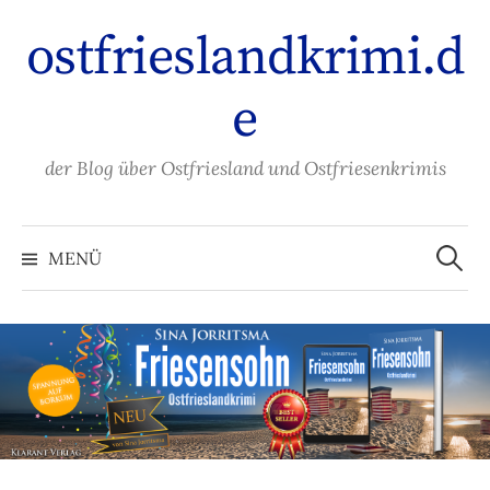
Zum
ostfrieslandkrimi.d
Inhalt
überspringen
e
der Blog über Ostfriesland und Ostfriesenkrimis
Suche
nach:
MENÜ