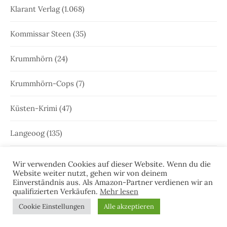
Klarant Verlag
(1.068)
Kommissar Steen
(35)
Krummhörn
(24)
Krummhörn-Cops
(7)
Küsten-Krimi
(47)
Langeoog
(135)
Leer
(20)
Wir verwenden Cookies auf dieser Website. Wenn du die
Website weiter nutzt, gehen wir von deinem
Einverständnis aus. Als Amazon-Partner verdienen wir an
Leeraner Bürgerzeitung
(4)
qualifizierten Verkäufen.
Mehr lesen
Cookie Einstellungen
Alle akzeptieren
Leseprobe
(51)