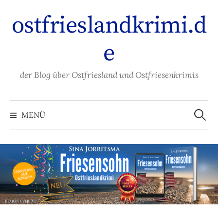
Zum
ostfrieslandkrimi.d
Inhalt
überspringen
e
der Blog über Ostfriesland und Ostfriesenkrimis
Suche
nach:
MENÜ