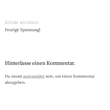
ÄLTERE BEITRÄGE
Beitragsnavigation
Feurige Spannung!
Hinterlasse einen Kommentar.
Du musst
angemeldet
sein, um einen Kommentar
abzugeben.