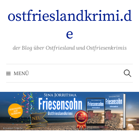
Zum
ostfrieslandkrimi.d
Inhalt
überspringen
e
der Blog über Ostfriesland und Ostfriesenkrimis
Suche
nach:
MENÜ