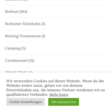
Borkum
(164)
Borkumer Kleinbahn
(1)
Bünting Teemuseum
(1)
Camping
(5)
Carolinensiel
(15)
CRIME TIME
(6)
Wir verwenden Cookies auf dieser Website. Wenn du die
Ditzum
(6)
Website weiter nutzt, gehen wir von deinem
Einverständnis aus. Als Amazon-Partner verdienen wir an
qualifizierten Verkäufen.
Mehr lesen
Dornum
(3)
Cookie Einstellungen
Alle akzeptieren
Dornumerland
(1)